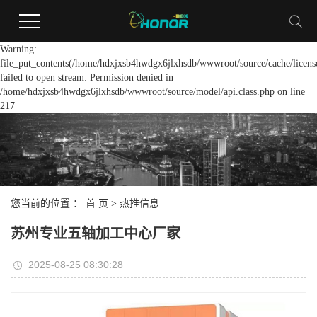
Warning:
file_put_contents(/home/hdxjxsb4hwdgx6jlxhsdb/wwwroot/source/cache/licens
failed to open stream: Permission denied in
/home/hdxjxsb4hwdgx6jlxhsdb/wwwroot/source/model/api.class.php on line
217
您当前的位置 ：
首 页
>
热推信息
苏州专业五轴加工中心厂家
2025-08-25 08:30:28