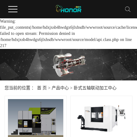
Warning:
file_put_contents(/home/hdxjxsb4hwdgx6jlxhsdb/wwwroot/source/cache/licens
failed to open stream: Permission denied in
/home/hdxjxsb4hwdgx6jlxhsdb/wwwroot/source/model/api.class.php on line
217
您当前的位置 ：
首 页
>
产品中心
>
卧式五轴联动加工中心