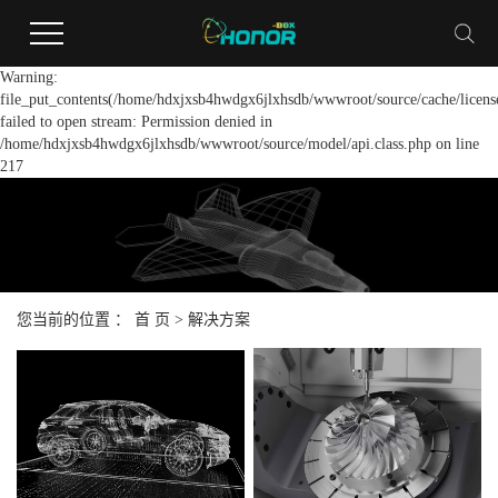
Warning:
file_put_contents(/home/hdxjxsb4hwdgx6jlxhsdb/wwwroot/source/cache/licens
failed to open stream: Permission denied in
/home/hdxjxsb4hwdgx6jlxhsdb/wwwroot/source/model/api.class.php on line
217
您当前的位置 ：
首 页
>
解决方案