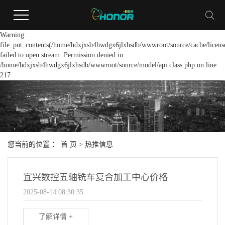
Warning:
file_put_contents(/home/hdxjxsb4hwdgx6jlxhsdb/wwwroot/source/cache/licens
failed to open stream: Permission denied in
/home/hdxjxsb4hwdgx6jlxhsdb/wwwroot/source/model/api.class.php on line
217
您当前的位置 ：
首 页
>
热推信息
宜兴数控五轴铣车复合加工中心价格
2025-08-14 08:30:35
了解详情 +