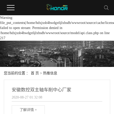
Warning:
file_put_contents(/home/hdxjxsb4hwdgx6jlxhsdb/wwwroot/source/cache/licens
failed to open stream: Permission denied in
/home/hdxjxsb4hwdgx6jlxhsdb/wwwroot/source/model/api.class.php on line
217
您当前的位置 ：
首 页
>
热推信息
安徽数控双主轴车削中心厂家
2020-08-27 01:32:08
了解详情 +