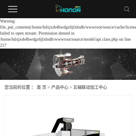
Warning:
file_put_contents(/home/hdxjxsb4hwdgx6jlxhsdb/wwwroot/source/cache/licens
failed to open stream: Permission denied in
/home/hdxjxsb4hwdgx6jlxhsdb/wwwroot/source/model/api.class.php on line
217
您当前的位置 ：
首 页
>
产品中心
>
五轴联动加工中心